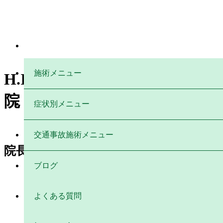
施術メニュー
H.I様 女性 33歳 長岡市
院
症状別メニュー
住所：新
交通事故施術メニュー
院長：菅原 秀昭
ブログ
よくある質問