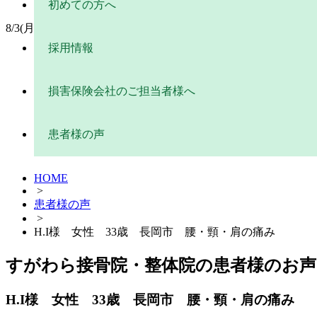
初めての方へ
8/3(月)17時以降お休み、8/11(火)祝～8/13(木)お休み、8/19
採用情報
損害保険会社のご担当者様へ
患者様の声
HOME
>
患者様の声
>
H.I様 女性 33歳 長岡市 腰・頸・肩の痛み
すがわら接骨院・整体院の患者様のお声
H.I様 女性 33歳 長岡市 腰・頸・肩の痛み