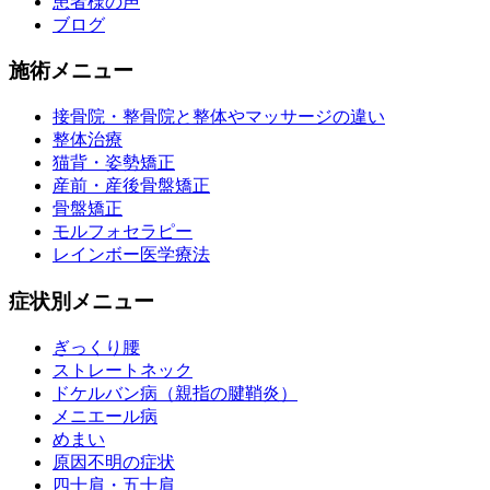
患者様の声
ブログ
施術メニュー
接骨院・整骨院と整体やマッサージの違い
整体治療
猫背・姿勢矯正
産前・産後骨盤矯正
骨盤矯正
モルフォセラピー
レインボー医学療法
症状別メニュー
ぎっくり腰
ストレートネック
ドケルバン病（親指の腱鞘炎）
メニエール病
めまい
原因不明の症状
四十肩・五十肩