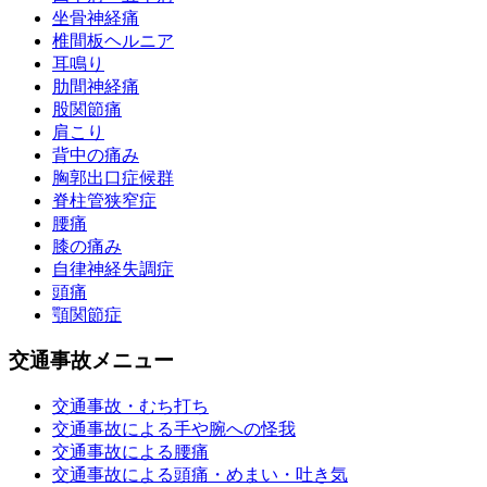
坐骨神経痛
椎間板ヘルニア
耳鳴り
肋間神経痛
股関節痛
肩こり
背中の痛み
胸郭出口症候群
脊柱管狭窄症
腰痛
膝の痛み
自律神経失調症
頭痛
顎関節症
交通事故メニュー
交通事故・むち打ち
交通事故による手や腕への怪我
交通事故による腰痛
交通事故による頭痛・めまい・吐き気