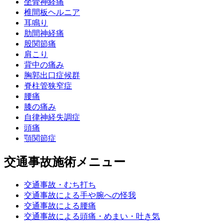
坐骨神経痛
椎間板ヘルニア
耳鳴り
肋間神経痛
股関節痛
肩こり
背中の痛み
胸郭出口症候群
脊柱管狭窄症
腰痛
膝の痛み
自律神経失調症
頭痛
顎関節症
交通事故施術メニュー
交通事故・むち打ち
交通事故による手や腕への怪我
交通事故による腰痛
交通事故による頭痛・めまい・吐き気