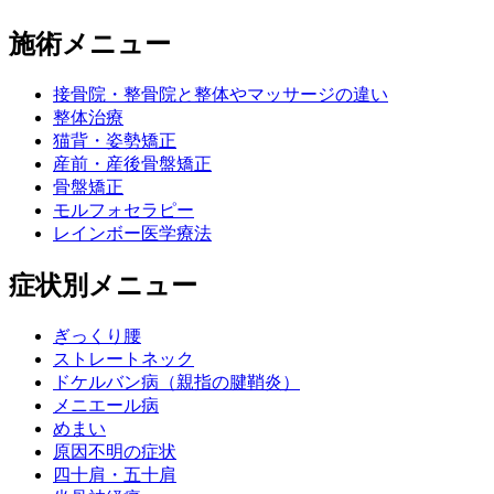
施術メニュー
接骨院・整骨院と整体やマッサージの違い
整体治療
猫背・姿勢矯正
産前・産後骨盤矯正
骨盤矯正
モルフォセラピー
レインボー医学療法
症状別メニュー
ぎっくり腰
ストレートネック
ドケルバン病（親指の腱鞘炎）
メニエール病
めまい
原因不明の症状
四十肩・五十肩