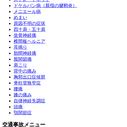
ドケルバン病（親指の腱鞘炎）
メニエール病
めまい
原因不明の症状
四十肩・五十肩
坐骨神経痛
椎間板ヘルニア
耳鳴り
肋間神経痛
股関節痛
肩こり
背中の痛み
胸郭出口症候群
脊柱管狭窄症
腰痛
膝の痛み
自律神経失調症
頭痛
顎関節症
交通事故メニュー