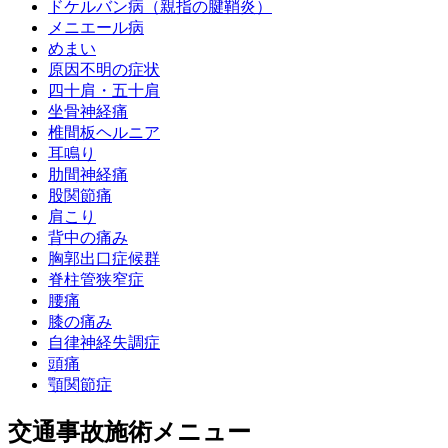
ドケルバン病（親指の腱鞘炎）
メニエール病
めまい
原因不明の症状
四十肩・五十肩
坐骨神経痛
椎間板ヘルニア
耳鳴り
肋間神経痛
股関節痛
肩こり
背中の痛み
胸郭出口症候群
脊柱管狭窄症
腰痛
膝の痛み
自律神経失調症
頭痛
顎関節症
交通事故施術メニュー