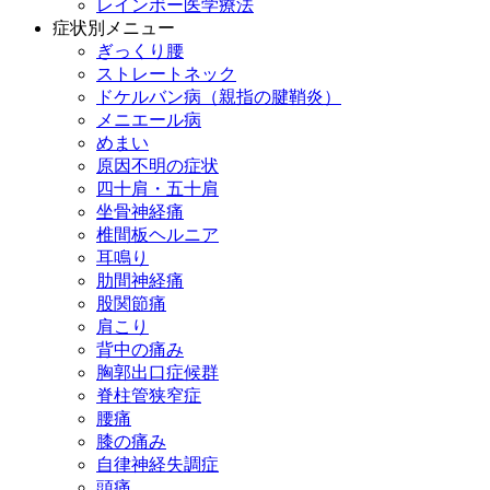
レインボー医学療法
症状別メニュー
ぎっくり腰
ストレートネック
ドケルバン病（親指の腱鞘炎）
メニエール病
めまい
原因不明の症状
四十肩・五十肩
坐骨神経痛
椎間板ヘルニア
耳鳴り
肋間神経痛
股関節痛
肩こり
背中の痛み
胸郭出口症候群
脊柱管狭窄症
腰痛
膝の痛み
自律神経失調症
頭痛