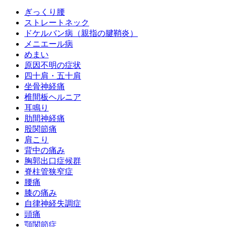
ぎっくり腰
ストレートネック
ドケルバン病（親指の腱鞘炎）
メニエール病
めまい
原因不明の症状
四十肩・五十肩
坐骨神経痛
椎間板ヘルニア
耳鳴り
肋間神経痛
股関節痛
肩こり
背中の痛み
胸郭出口症候群
脊柱管狭窄症
腰痛
膝の痛み
自律神経失調症
頭痛
顎関節症