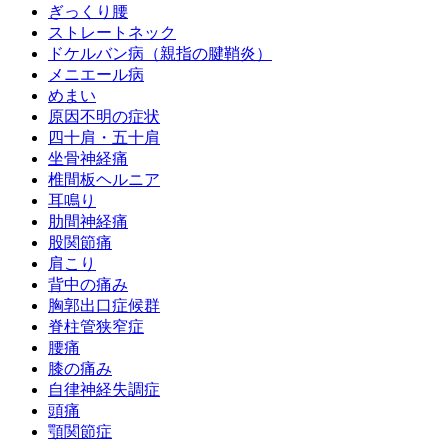
ぎっくり腰
ストレートネック
ドケルバン病（親指の腱鞘炎）
メニエール病
めまい
原因不明の症状
四十肩・五十肩
坐骨神経痛
椎間板ヘルニア
耳鳴り
肋間神経痛
股関節痛
肩こり
背中の痛み
胸郭出口症候群
脊柱管狭窄症
腰痛
膝の痛み
自律神経失調症
頭痛
顎関節症